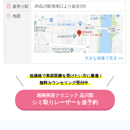
JR品川駅港南口より徒歩3分
最寄り駅
地図
大きな画像で見る
低価格で美容医療を受けたい方に最適！
無料カウンセリング受付中
湘南美容クリニック 品川院
シミ取りレーザー
仮予約
を