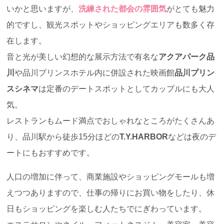
いかと思いますが、
洗練された都会の雰囲気
がとても魅力
的ですし、観光スポットやショッピングエリアも数多く存
在します。
音と光が美しい幻想的な展示方法で有名な
アクアパーク品
川
や品川プリンスホテル内に併設された映画館
品川プリン
スシネマ
は定番のデートスポットとしてカップルにも大人
気。
レストランもムード満点でおしゃれなところがたくさんあ
り、品川駅から徒歩15分ほどの
T.Y.HARBOR
などは夜のデ
ートにもおすすめです。
人口の増加に伴って、商業施設やショッピングモールも増
えつつありますので、仕事の帰りにお買い物をしたり、休
日もショッピングを楽しむ人たちでにぎわっています。