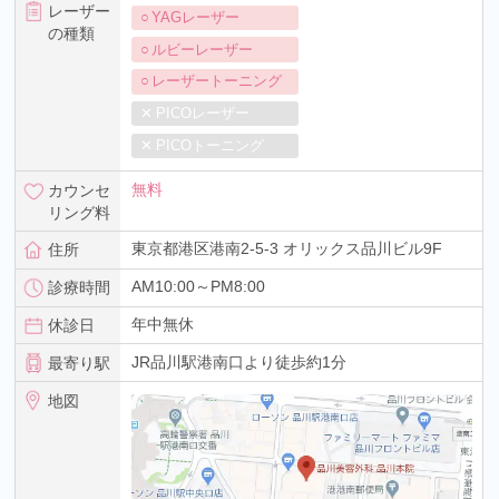
レーザー
YAGレーザー
の種類
ルビーレーザー
レーザートーニング
PICOレーザー
PICOトーニング
無料
カウンセ
リング料
東京都港区港南2-5-3 オリックス品川ビル9F
住所
AM10:00～PM8:00
診療時間
年中無休
休診日
JR品川駅港南口より徒歩約1分
最寄り駅
地図