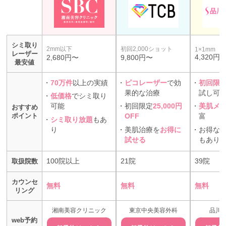
シミ取り
2mm以下
初回2,000ショット
1×1mm
レーザー
4,320円
2,680円〜
9,800円〜
最安値
・
70万件
以上の実績
・
ピコレーザー
で効
・
初回限
果的な治療
試し可
・
低価格
でシミ取り
可能
・
初回限定
25,000円
・
美肌メ
おすすめ
ポイント
OFF
富
・
シミ取り放題
もあ
り
・
美肌治療を
お得に
・
お得な
試せる
もあり
取扱院数
100院以上
21院
39院
カウンセ
無料
無料
無料
リング
湘南美容
クリニック
東京中央
美容外科
品川
web予約